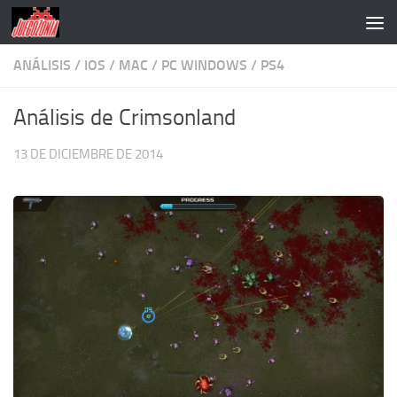
Saltar al contenido
ANÁLISIS
/
IOS
/
MAC
/
PC WINDOWS
/
PS4
Análisis de Crimsonland
13 DE DICIEMBRE DE 2014