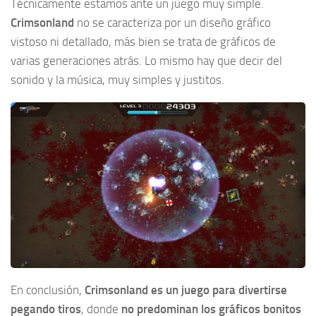
Técnicamente estamos ante un juego muy simple.
Crimsonland
no se caracteriza por un diseño gráfico
vistoso ni detallado, más bien se trata de gráficos de
varias generaciones atrás. Lo mismo hay que decir del
sonido y la música, muy simples y justitos.
En conclusión,
Crimsonland es un juego para divertirse
pegando tiros
, donde
no predominan los gráficos bonitos