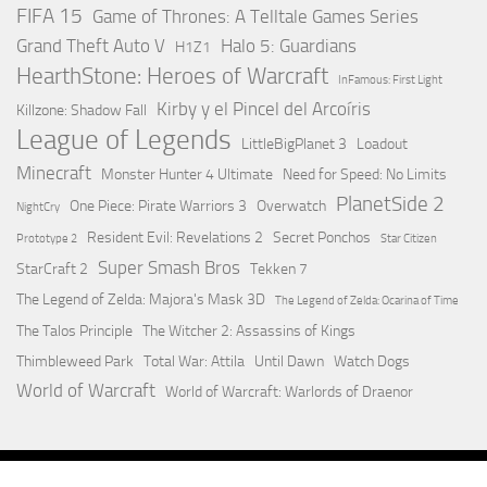
FIFA 15
Game of Thrones: A Telltale Games Series
Grand Theft Auto V
Halo 5: Guardians
H1Z1
HearthStone: Heroes of Warcraft
InFamous: First Light
Kirby y el Pincel del Arcoíris
Killzone: Shadow Fall
League of Legends
LittleBigPlanet 3
Loadout
Minecraft
Monster Hunter 4 Ultimate
Need for Speed: No Limits
PlanetSide 2
One Piece: Pirate Warriors 3
Overwatch
NightCry
Resident Evil: Revelations 2
Secret Ponchos
Prototype 2
Star Citizen
Super Smash Bros
StarCraft 2
Tekken 7
The Legend of Zelda: Majora's Mask 3D
The Legend of Zelda: Ocarina of Time
The Talos Principle
The Witcher 2: Assassins of Kings
Thimbleweed Park
Total War: Attila
Until Dawn
Watch Dogs
World of Warcraft
World of Warcraft: Warlords of Draenor