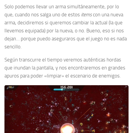
Solo podemos llevar un arma simultáneamente, por lo
que, cuando nos salga uno de estos
items
con una nueva
arma, decidiremos si queremos cambiar la actual (la que
llevemos equipada) por la nueva, o no. Bueno, eso si nos
dejan… porque puedo aseguraros que el juego no es nada
sencillo.
Según transcurre el tiempo veremos auténticas hordas
que inundan la pantalla, y nos encontraremos en grandes
apuros para poder «limpiar» el escenario de enemigos.