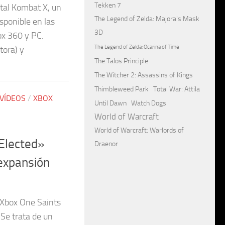
Tekken 7
rtal Kombat X, un
The Legend of Zelda: Majora's Mask
sponible en las
3D
ox 360 y PC.
The Legend of Zelda: Ocarina of Time
tora) y
The Talos Principle
The Witcher 2: Assassins of Kings
Thimbleweed Park
Total War: Attila
VÍDEOS
/
XBOX
Until Dawn
Watch Dogs
World of Warcraft
World of Warcraft: Warlords of
Elected»
Draenor
expansión
 Xbox One Saints
 Se trata de un