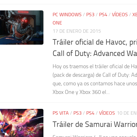
PC WINDOWS
/
PS3
/
PS4
/
VÍDEOS
/
X
ONE
17 DE ENERO DE 2015
Tráiler oficial de Havoc, 
Call of Duty: Advanced Wa
Hoy os traemos el tráiler oficial de 
(pack de descarga) de Call of Duty: 
que, como ya os contamos hace unos d
Xbox One y Xbox 360 el...
PS VITA
/
PS3
/
PS4
/
VÍDEOS
10 DE E
Tráiler de Samurai Warrior