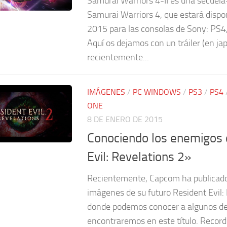
Samurai Warriors 4-II es una secuel
Samurai Warriors 4, que estará dispo
2015 para las consolas de Sony: PS4,
Aquí os dejamos con un tráiler (en ja
recientemente...
IMÁGENES
/
PC WINDOWS
/
PS3
/
PS4
ONE
8 DE ENERO DE 2015
Conociendo los enemigos 
Evil: Revelations 2»
Recientemente, Capcom ha publicad
imágenes de su futuro Resident Evil:
donde podemos conocer a algunos de
encontraremos en este título. Reco