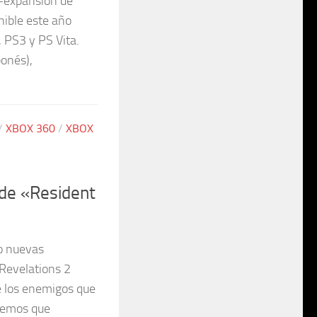
a-expansión de
nible este año
 PS3 y PS Vita.
ponés),
/
XBOX 360
/
XBOX
de «Resident
o nuevas
 Revelations 2
 los enemigos que
rdemos que