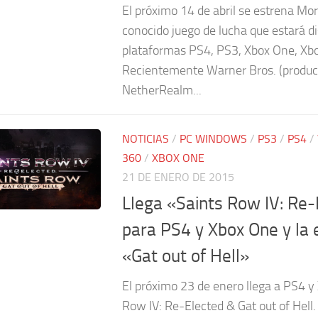
El próximo 14 de abril se estrena Mo
conocido juego de lucha que estará di
plataformas PS4, PS3, Xbox One, Xb
Recientemente Warner Bros. (produc
NetherRealm...
NOTICIAS
/
PC WINDOWS
/
PS3
/
PS4
/
360
/
XBOX ONE
21 DE ENERO DE 2015
Llega «Saints Row IV: Re-
para PS4 y Xbox One y la 
«Gat out of Hell»
El próximo 23 de enero llega a PS4 y
Row IV: Re-Elected & Gat out of Hell.