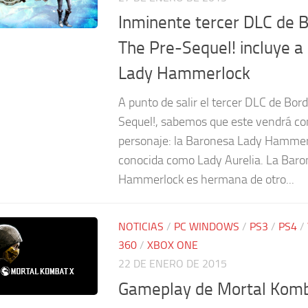
Inminente tercer DLC de B
The Pre-Sequel! incluye a
Lady Hammerlock
A punto de salir el tercer DLC de Bor
Sequel!, sabemos que este vendrá c
personaje: la Baronesa Lady Hammer
conocida como Lady Aurelia. La Bar
Hammerlock es hermana de otro...
NOTICIAS
/
PC WINDOWS
/
PS3
/
PS4
/
360
/
XBOX ONE
22 DE ENERO DE 2015
Gameplay de Mortal Komb