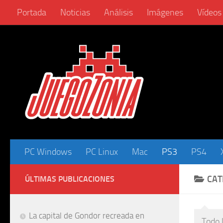
Portada
Noticias
Análisis
Imágenes
Vídeos
Saltar al contenido
PC Windows
PC Linux
Mac
PS3
PS4
CAT
ÚLTIMAS PUBLICACIONES
La capital de Gondor recreada en
Todo 