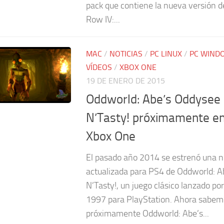
pack que contiene la nueva versión d
Row IV:...
MAC
/
NOTICIAS
/
PC LINUX
/
PC WIND
VÍDEOS
/
XBOX ONE
19 DE ENERO DE 2015
Oddworld: Abe’s Oddysee
N’Tasty! próximamente en
Xbox One
El pasado año 2014 se estrenó una n
actualizada para PS4 de Oddworld: 
N’Tasty!, un juego clásico lanzado po
1997 para PlayStation. Ahora sabem
próximamente Oddworld: Abe’s...