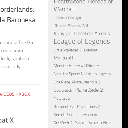
HearthStone: Heroes of
orderlands:
Warcraft
 la Baronesa
InFamous: First Light
Killzone: Shadow Fall
Kirby y el Pincel del Arcoíris
League of Legends
derlands: The Pre-
on un nuevo
LittleBigPlanet 3
Loadout
Minecraft
lock, también
Monster Hunter 4 Ultimate
onesa Lady
Need for Speed: No Limits
NightCry
One Piece: Pirate Warriors 3
PlanetSide 2
Overwatch
VÍDEOS
/
XBOX
Prototype 2
Resident Evil: Revelations 2
Secret Ponchos
Star Citizen
at X
Super Smash Bros
StarCraft 2