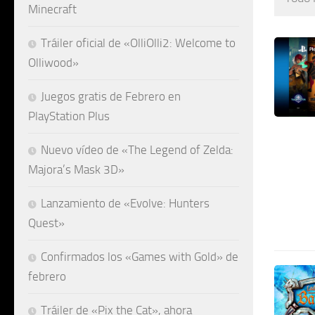
Minecraft
Tráiler oficial de «OlliOlli2: Welcome to
Olliwood»
Juegos gratis de Febrero en
PlayStation Plus
Nuevo vídeo de «The Legend of Zelda:
Majora’s Mask 3D»
Lanzamiento de «Evolve: Hunters
Quest»
Confirmados los «Games with Gold» de
febrero
Tráiler de «Pix the Cat», ahora