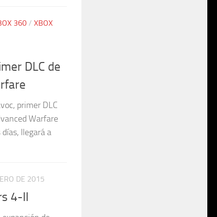
BOX 360
/
XBOX
primer DLC de
rfare
Havoc, primer DLC
Advanced Warfare
ías, llegará a
NERO DE 2015
s 4-II