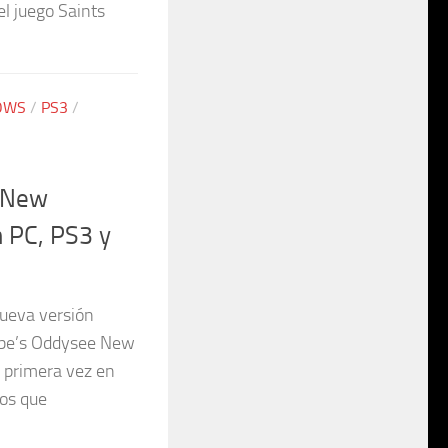
el juego Saints
OWS
/
PS3
/
 New
 PC, PS3 y
ueva versión
Abe’s Oddysee New
r primera vez en
os que