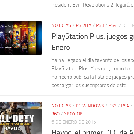
Resident Evil: Revelations 2 llegará el
NOTICIAS
/
PS VITA
/
PS3
/
PS4
7 DE E
PlayStation Plus: juegos g
Enero
Ya ha llegado el día favorito de los a
PlayStation Plus. Y es que, como tod
ha hecho pública la lista de juegos g
descargar los suscriptores de este...
NOTICIAS
/
PC WINDOWS
/
PS3
/
PS4
/
360
/
XBOX ONE
6 DE ENERO DE 2015
Havoc, el primer DLC de 