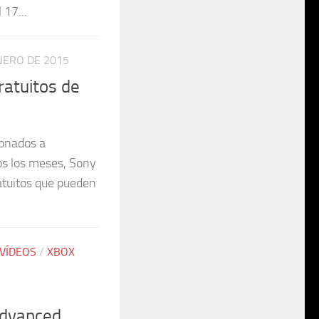
 17...
NERO DE 2015
ratuitos de
bonados a
os los meses, Sony
ratuitos que pueden
VÍDEOS
/
XBOX
Advanced