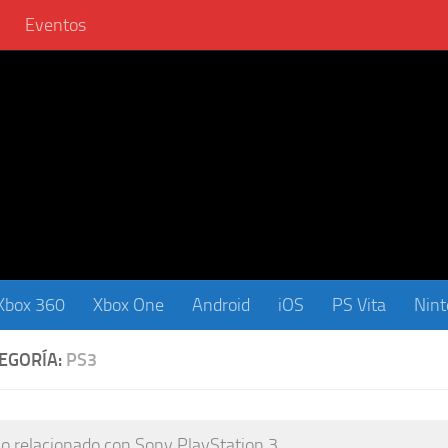
Eventos
Xbox 360
Xbox One
Android
iOS
PS Vita
Nin
EGORÍA:
PS3
lo relacionado con Sony PlayStation 3