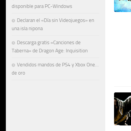
disponible para PC-Windows
Declaran el «Día sin Videojuegos» en
una isla nipona
Descarga gratis «Canciones de
Taberna» de Dragon Age: Inquisition
Vendidos mandos de PS4 y Xbox One…
de oro