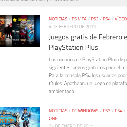
NOTICIAS
/
PS VITA
/
PS3
/
PS4
/
VÍDE
4 DE FEBRERO DE 2015
Juegos gratis de Febrero 
PlayStation Plus
Los usuarios de PlayStation Plus dis
siguientes juegos gratuitos para el m
Para la consola PS4 los usuarios pod
títulos: Apotheon, un juego de plata
ambientado...
NOTICIAS
/
PC WINDOWS
/
PS3
/
PS4
/
ONE
27 DE ENERO DE 2015