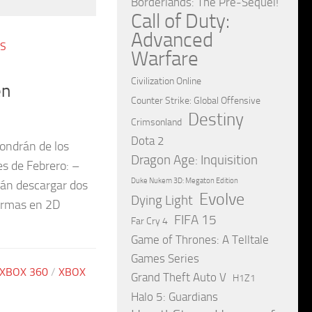
Borderlands: The Pre-Sequel!
Call of Duty:
Advanced
OS
Warfare
Civilization Online
en
Counter Strike: Global Offensive
Destiny
Crimsonland
Dota 2
pondrán de los
Dragon Age: Inquisition
es de Febrero: –
Duke Nukem 3D: Megaton Edition
rán descargar dos
Evolve
Dying Light
formas en 2D
FIFA 15
Far Cry 4
Game of Thrones: A Telltale
Games Series
XBOX 360
/
XBOX
Grand Theft Auto V
H1Z1
Halo 5: Guardians