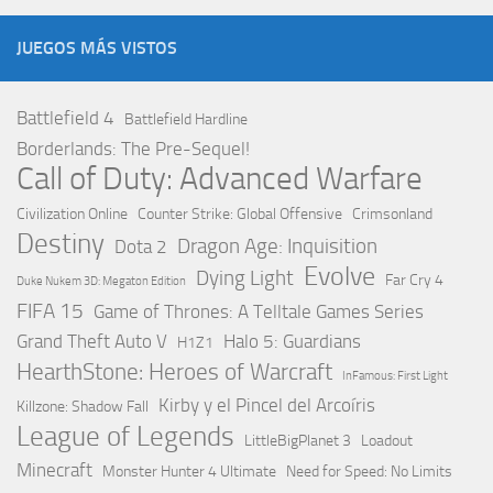
JUEGOS MÁS VISTOS
Battlefield 4
Battlefield Hardline
Borderlands: The Pre-Sequel!
Call of Duty: Advanced Warfare
Civilization Online
Counter Strike: Global Offensive
Crimsonland
Destiny
Dragon Age: Inquisition
Dota 2
Evolve
Dying Light
Far Cry 4
Duke Nukem 3D: Megaton Edition
FIFA 15
Game of Thrones: A Telltale Games Series
Grand Theft Auto V
Halo 5: Guardians
H1Z1
HearthStone: Heroes of Warcraft
InFamous: First Light
Kirby y el Pincel del Arcoíris
Killzone: Shadow Fall
League of Legends
LittleBigPlanet 3
Loadout
Minecraft
Monster Hunter 4 Ultimate
Need for Speed: No Limits