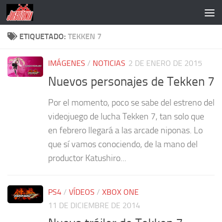
Saltar al contenido
ETIQUETADO:
TEKKEN 7
IMÁGENES
/
NOTICIAS
2 DE ENERO DE 2015
Nuevos personajes de Tekken 7
Por el momento, poco se sabe del estreno del
videojuego de lucha Tekken 7, tan solo que
en febrero llegará a las arcade niponas. Lo
que sí vamos conociendo, de la mano del
productor Katushiro...
PS4
/
VÍDEOS
/
XBOX ONE
11 DE DICIEMBRE DE 2014