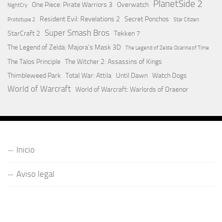
PlanetSide 2
One Piece: Pirate Warriors 3
Overwatch
NightCry
Resident Evil: Revelations 2
Secret Ponchos
Prototype 2
Star Citizen
Super Smash Bros
StarCraft 2
Tekken 7
The Legend of Zelda: Majora's Mask 3D
The Legend of Zelda: Ocarina of Time
The Talos Principle
The Witcher 2: Assassins of Kings
Thimbleweed Park
Total War: Attila
Until Dawn
Watch Dogs
World of Warcraft
World of Warcraft: Warlords of Draenor
Inicio
Aviso legal