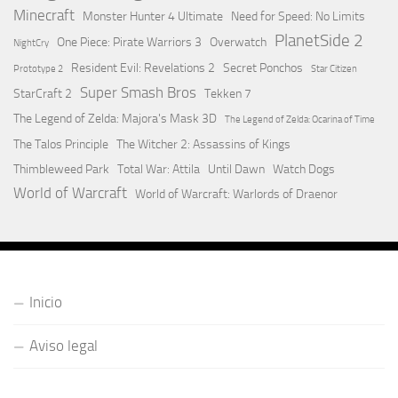
Minecraft
Monster Hunter 4 Ultimate
Need for Speed: No Limits
PlanetSide 2
One Piece: Pirate Warriors 3
Overwatch
NightCry
Resident Evil: Revelations 2
Secret Ponchos
Prototype 2
Star Citizen
Super Smash Bros
StarCraft 2
Tekken 7
The Legend of Zelda: Majora's Mask 3D
The Legend of Zelda: Ocarina of Time
The Talos Principle
The Witcher 2: Assassins of Kings
Thimbleweed Park
Total War: Attila
Until Dawn
Watch Dogs
World of Warcraft
World of Warcraft: Warlords of Draenor
Inicio
Aviso legal