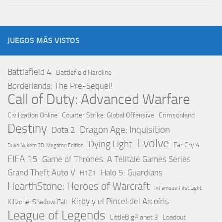
JUEGOS MÁS VISTOS
Battlefield 4
Battlefield Hardline
Borderlands: The Pre-Sequel!
Call of Duty: Advanced Warfare
Civilization Online
Counter Strike: Global Offensive
Crimsonland
Destiny
Dragon Age: Inquisition
Dota 2
Evolve
Dying Light
Far Cry 4
Duke Nukem 3D: Megaton Edition
FIFA 15
Game of Thrones: A Telltale Games Series
Grand Theft Auto V
Halo 5: Guardians
H1Z1
HearthStone: Heroes of Warcraft
InFamous: First Light
Kirby y el Pincel del Arcoíris
Killzone: Shadow Fall
League of Legends
LittleBigPlanet 3
Loadout