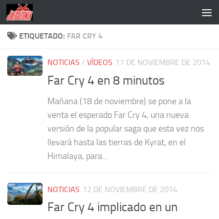
Saltar al contenido
ETIQUETADO:
FAR CRY 4
NOTICIAS
/
VÍDEOS
17 DE NOVIEMBRE DE 2014
Far Cry 4 en 8 minutos
Mañana (18 de noviembre) se pone a la
venta el esperado Far Cry 4, una nueva
versión de la popular saga que esta vez nos
llevará hasta las tierras de Kyrat, en el
Himalaya, para...
NOTICIAS
12 DE NOVIEMBRE DE 2014
Far Cry 4 implicado en un