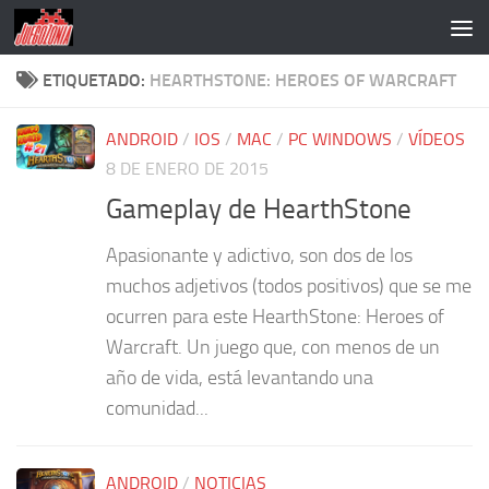
Saltar al contenido
ETIQUETADO:
HEARTHSTONE: HEROES OF WARCRAFT
ANDROID
/
IOS
/
MAC
/
PC WINDOWS
/
VÍDEOS
8 DE ENERO DE 2015
Gameplay de HearthStone
Apasionante y adictivo, son dos de los
muchos adjetivos (todos positivos) que se me
ocurren para este HearthStone: Heroes of
Warcraft. Un juego que, con menos de un
año de vida, está levantando una
comunidad...
ANDROID
/
NOTICIAS