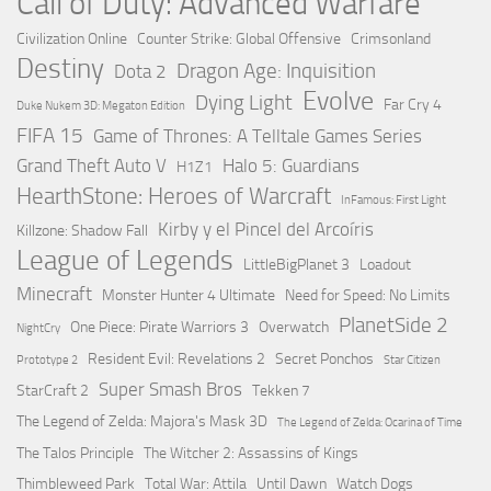
Call of Duty: Advanced Warfare
Civilization Online
Counter Strike: Global Offensive
Crimsonland
Destiny
Dragon Age: Inquisition
Dota 2
Evolve
Dying Light
Far Cry 4
Duke Nukem 3D: Megaton Edition
FIFA 15
Game of Thrones: A Telltale Games Series
Grand Theft Auto V
Halo 5: Guardians
H1Z1
HearthStone: Heroes of Warcraft
InFamous: First Light
Kirby y el Pincel del Arcoíris
Killzone: Shadow Fall
League of Legends
LittleBigPlanet 3
Loadout
Minecraft
Monster Hunter 4 Ultimate
Need for Speed: No Limits
PlanetSide 2
One Piece: Pirate Warriors 3
Overwatch
NightCry
Resident Evil: Revelations 2
Secret Ponchos
Prototype 2
Star Citizen
Super Smash Bros
StarCraft 2
Tekken 7
The Legend of Zelda: Majora's Mask 3D
The Legend of Zelda: Ocarina of Time
The Talos Principle
The Witcher 2: Assassins of Kings
Thimbleweed Park
Total War: Attila
Until Dawn
Watch Dogs