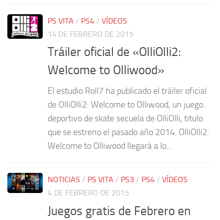
PS VITA
/
PS4
/
VÍDEOS
14 DE FEBRERO DE 2015
Tráiler oficial de «OlliOlli2:
Welcome to Olliwood»
El estudio Roll7 ha publicado el tráiler oficial
de OlliOlli2: Welcome to Olliwood, un juego
deportivo de skate secuela de OlliOlli, titulo
que se estreno el pasado año 2014. OlliOlli2:
Welcome to Olliwood llegará a lo...
NOTICIAS
/
PS VITA
/
PS3
/
PS4
/
VÍDEOS
4 DE FEBRERO DE 2015
Juegos gratis de Febrero en