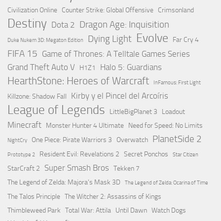
Civilization Online
Counter Strike: Global Offensive
Crimsonland
Destiny
Dragon Age: Inquisition
Dota 2
Evolve
Dying Light
Far Cry 4
Duke Nukem 3D: Megaton Edition
FIFA 15
Game of Thrones: A Telltale Games Series
Grand Theft Auto V
Halo 5: Guardians
H1Z1
HearthStone: Heroes of Warcraft
InFamous: First Light
Kirby y el Pincel del Arcoíris
Killzone: Shadow Fall
League of Legends
LittleBigPlanet 3
Loadout
Minecraft
Monster Hunter 4 Ultimate
Need for Speed: No Limits
PlanetSide 2
One Piece: Pirate Warriors 3
Overwatch
NightCry
Resident Evil: Revelations 2
Secret Ponchos
Prototype 2
Star Citizen
Super Smash Bros
StarCraft 2
Tekken 7
The Legend of Zelda: Majora's Mask 3D
The Legend of Zelda: Ocarina of Time
The Talos Principle
The Witcher 2: Assassins of Kings
Thimbleweed Park
Total War: Attila
Until Dawn
Watch Dogs