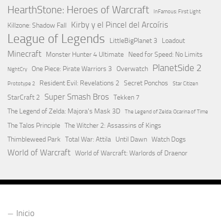
HearthStone: Heroes of Warcraft
InFamous: First Light
Kirby y el Pincel del Arcoíris
Killzone: Shadow Fall
League of Legends
LittleBigPlanet 3
Loadout
Minecraft
Monster Hunter 4 Ultimate
Need for Speed: No Limits
PlanetSide 2
One Piece: Pirate Warriors 3
Overwatch
NightCry
Resident Evil: Revelations 2
Secret Ponchos
Prototype 2
Star Citizen
Super Smash Bros
StarCraft 2
Tekken 7
The Legend of Zelda: Majora's Mask 3D
The Legend of Zelda: Ocarina of Time
The Talos Principle
The Witcher 2: Assassins of Kings
Thimbleweed Park
Total War: Attila
Until Dawn
Watch Dogs
World of Warcraft
World of Warcraft: Warlords of Draenor
Inicio