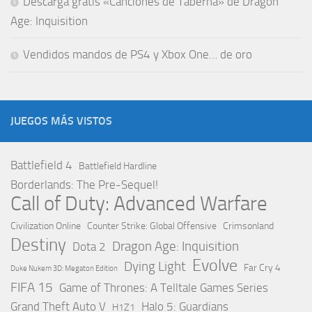
Descarga gratis «Canciones de Taberna» de Dragon
Age: Inquisition
Vendidos mandos de PS4 y Xbox One… de oro
JUEGOS MÁS VISTOS
Battlefield 4
Battlefield Hardline
Borderlands: The Pre-Sequel!
Call of Duty: Advanced Warfare
Civilization Online
Counter Strike: Global Offensive
Crimsonland
Destiny
Dragon Age: Inquisition
Dota 2
Evolve
Dying Light
Far Cry 4
Duke Nukem 3D: Megaton Edition
FIFA 15
Game of Thrones: A Telltale Games Series
Grand Theft Auto V
Halo 5: Guardians
H1Z1