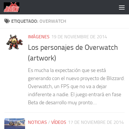
Saltar al contenido
ETIQUETADO:
OVERWATCH
IMÁGENES
19 DE NOVIEMBRE DE 2014
Los personajes de Overwatch
(artwork)
Es mucha la expectación que se está
generando con el nuevo proyecto de Blizzard:
Overwatch, un FPS que no va a dejar
indiferente a nadie. El juego entrará en fase
Beta de desarrollo muy pronto....
NOTICIAS
/
VÍDEOS
17 DE NOVIEMBRE DE 2014