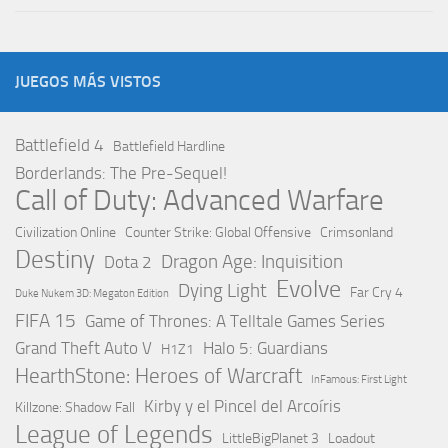
JUEGOS MÁS VISTOS
Battlefield 4
Battlefield Hardline
Borderlands: The Pre-Sequel!
Call of Duty: Advanced Warfare
Civilization Online
Counter Strike: Global Offensive
Crimsonland
Destiny
Dragon Age: Inquisition
Dota 2
Evolve
Dying Light
Far Cry 4
Duke Nukem 3D: Megaton Edition
FIFA 15
Game of Thrones: A Telltale Games Series
Grand Theft Auto V
Halo 5: Guardians
H1Z1
HearthStone: Heroes of Warcraft
InFamous: First Light
Kirby y el Pincel del Arcoíris
Killzone: Shadow Fall
League of Legends
LittleBigPlanet 3
Loadout