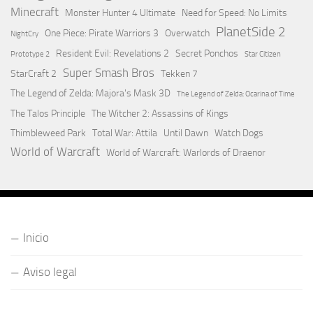
Minecraft
Monster Hunter 4 Ultimate
Need for Speed: No Limits
PlanetSide 2
One Piece: Pirate Warriors 3
Overwatch
NightCry
Resident Evil: Revelations 2
Secret Ponchos
Prototype 2
Star Citizen
Super Smash Bros
StarCraft 2
Tekken 7
The Legend of Zelda: Majora's Mask 3D
The Legend of Zelda: Ocarina of Time
The Talos Principle
The Witcher 2: Assassins of Kings
Thimbleweed Park
Total War: Attila
Until Dawn
Watch Dogs
World of Warcraft
World of Warcraft: Warlords of Draenor
Inicio
Aviso legal