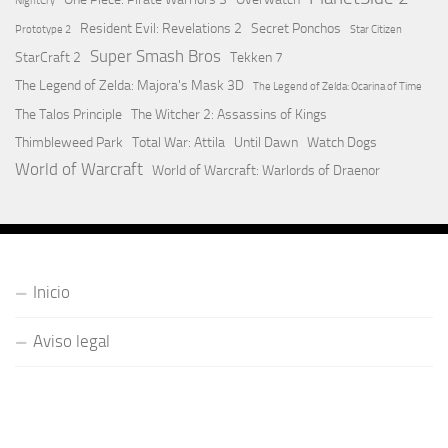
NightCry
Resident Evil: Revelations 2
Secret Ponchos
Prototype 2
Star Citizen
Super Smash Bros
StarCraft 2
Tekken 7
The Legend of Zelda: Majora's Mask 3D
The Legend of Zelda: Ocarina of Time
The Talos Principle
The Witcher 2: Assassins of Kings
Thimbleweed Park
Total War: Attila
Until Dawn
Watch Dogs
World of Warcraft
World of Warcraft: Warlords of Draenor
Inicio
Aviso legal