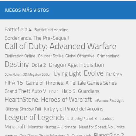
JUEGOS MÁS VISTOS
Battlefield 4
Battlefield Hardline
Borderlands: The Pre-Sequel!
Call of Duty: Advanced Warfare
Civilization Online
Counter Strike: Global Offensive
Crimsonland
Destiny
Dragon Age: Inquisition
Dota 2
Evolve
Dying Light
Far Cry 4
Duke Nukem 3D: Megaton Edition
FIFA 15
Game of Thrones: A Telltale Games Series
Grand Theft Auto V
Halo 5: Guardians
H1Z1
HearthStone: Heroes of Warcraft
InFamous: First Light
Kirby y el Pincel del Arcoíris
Killzone: Shadow Fall
League of Legends
LittleBigPlanet 3
Loadout
Minecraft
Monster Hunter 4 Ultimate
Need for Speed: No Limits
PlanetSide 2
One Piece: Pirate Warriors 3
Overwatch