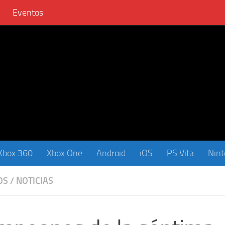
Eventos
Xbox 360
Xbox One
Android
iOS
PS Vita
Nin
OS
/
NOTICIAS