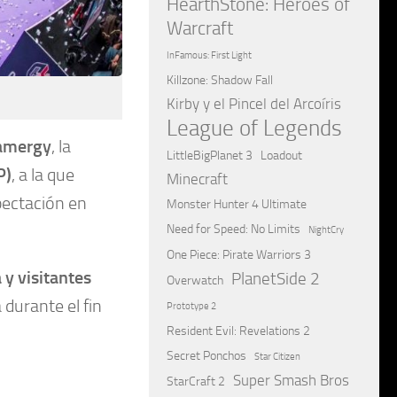
HearthStone: Heroes of
Warcraft
InFamous: First Light
Killzone: Shadow Fall
Kirby y el Pincel del Arcoíris
League of Legends
amergy
, la
LittleBigPlanet 3
Loadout
P)
, a la que
Minecraft
pectación en
Monster Hunter 4 Ultimate
Need for Speed: No Limits
NightCry
One Piece: Pirate Warriors 3
 y visitantes
PlanetSide 2
Overwatch
durante el fin
Prototype 2
Resident Evil: Revelations 2
Secret Ponchos
Star Citizen
Super Smash Bros
StarCraft 2