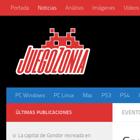
Portada
Noticias
Análisis
Imágenes
Vídeos
Saltar al contenido
PC Windows
PC Linux
Mac
PS3
PS4
EVENT
ÚLTIMAS PUBLICACIONES
La capital de Gondor recreada en