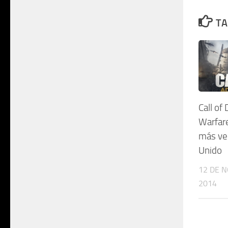
TA
Call of
Warfare
más ve
Unido
12 DE 
2014