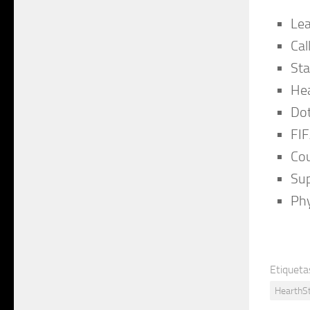
Lea
Cal
Sta
He
Dot
FIF
Cou
Su
Ph
Etiqueta
HearthSt