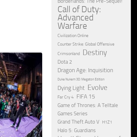
Borderlands: The Pre-Sequel!
Call of Duty:
Advanced
Warfare
Civilization Online
Counter Strike: Global Offensive
Destiny
Crimsonland
Dota 2
Dragon Age: Inquisition
Duke Nukem 3D: Megaton Edition
Evolve
Dying Light
FIFA 15
Far Cry 4
Game of Thrones: A Telltale
Games Series
Grand Theft Auto V
H1Z1
Halo 5: Guardians