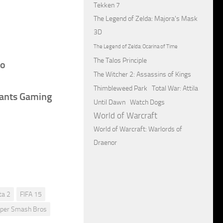
Tekken 7
The Legend of Zelda: Majora's Mask
3D
The Legend of Zelda: Ocarina of Time
The Talos Principle
to
The Witcher 2: Assassins of Kings
Thimbleweed Park
Total War: Attila
iants Gaming
Until Dawn
Watch Dogs
World of Warcraft
World of Warcraft: Warlords of
Draenor
ta 2
FIFA 15
per Smash Bros