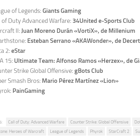
gue of Legends:
Giants Gaming
l of Duty Advanced Warfare:
34United e-Sports Club
rcraft II:
Juan Moreno Durán «VortiX», de Millenium
arthstone:
Esteban Serrano «AKAWonder», de Decer
a 2:
eStar
A 15:
Ultimate Team: Alfonso Ramos «Herzex», de G
nter Strike Global Offensive:
gBots Club
per Smash Bros:
Mario Pérez Martínez «Lion»
yrok:
PainGaming
s:
Call of Duty: Advanced Warfare
Counter Strike: Global Offensive
Do
one: Heroes of Warcraft
League of Legends
Phyrok
StarCraft 2
Su