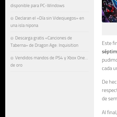
disponible para PC-Windows
Declaran el «Día sin Videojuegos» en
una isla nipona
Descarga gratis «Canciones de
Este f
Taberna» de Dragon Age: Inquisition
séptim
Vendidos mandos de PS4 y Xbox One…
pudimo
de oro
cada u
De hec
respect
de sem
Al fina