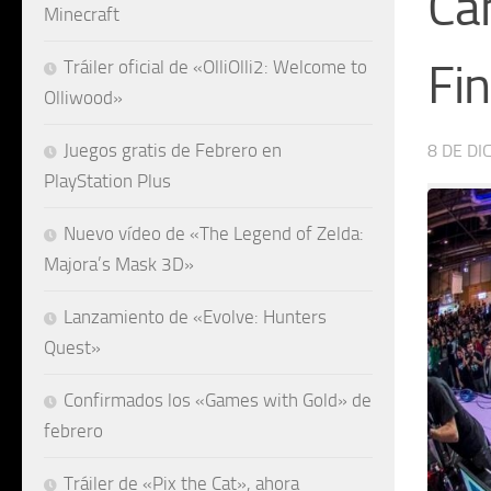
Ca
Minecraft
Fin
Tráiler oficial de «OlliOlli2: Welcome to
Olliwood»
Juegos gratis de Febrero en
8 DE DI
PlayStation Plus
Nuevo vídeo de «The Legend of Zelda:
Majora’s Mask 3D»
Lanzamiento de «Evolve: Hunters
Quest»
Confirmados los «Games with Gold» de
febrero
Tráiler de «Pix the Cat», ahora