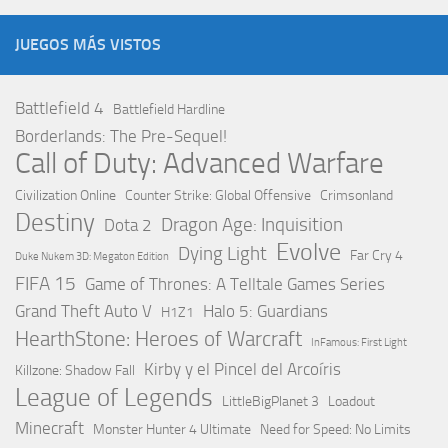
JUEGOS MÁS VISTOS
Battlefield 4
Battlefield Hardline
Borderlands: The Pre-Sequel!
Call of Duty: Advanced Warfare
Civilization Online
Counter Strike: Global Offensive
Crimsonland
Destiny
Dragon Age: Inquisition
Dota 2
Evolve
Dying Light
Far Cry 4
Duke Nukem 3D: Megaton Edition
FIFA 15
Game of Thrones: A Telltale Games Series
Grand Theft Auto V
Halo 5: Guardians
H1Z1
HearthStone: Heroes of Warcraft
InFamous: First Light
Kirby y el Pincel del Arcoíris
Killzone: Shadow Fall
League of Legends
LittleBigPlanet 3
Loadout
Minecraft
Monster Hunter 4 Ultimate
Need for Speed: No Limits