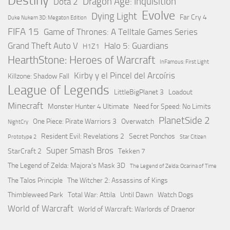
Destiny
Dragon Age: Inquisition
Dota 2
Evolve
Dying Light
Far Cry 4
Duke Nukem 3D: Megaton Edition
FIFA 15
Game of Thrones: A Telltale Games Series
Grand Theft Auto V
Halo 5: Guardians
H1Z1
HearthStone: Heroes of Warcraft
InFamous: First Light
Kirby y el Pincel del Arcoíris
Killzone: Shadow Fall
League of Legends
LittleBigPlanet 3
Loadout
Minecraft
Monster Hunter 4 Ultimate
Need for Speed: No Limits
PlanetSide 2
One Piece: Pirate Warriors 3
Overwatch
NightCry
Resident Evil: Revelations 2
Secret Ponchos
Prototype 2
Star Citizen
Super Smash Bros
StarCraft 2
Tekken 7
The Legend of Zelda: Majora's Mask 3D
The Legend of Zelda: Ocarina of Time
The Talos Principle
The Witcher 2: Assassins of Kings
Thimbleweed Park
Total War: Attila
Until Dawn
Watch Dogs
World of Warcraft
World of Warcraft: Warlords of Draenor