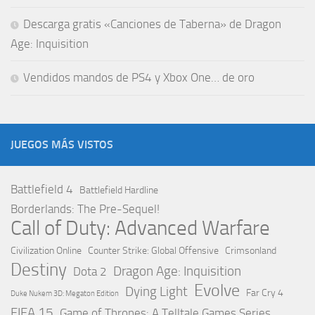
Descarga gratis «Canciones de Taberna» de Dragon
Age: Inquisition
Vendidos mandos de PS4 y Xbox One… de oro
JUEGOS MÁS VISTOS
Battlefield 4
Battlefield Hardline
Borderlands: The Pre-Sequel!
Call of Duty: Advanced Warfare
Civilization Online
Counter Strike: Global Offensive
Crimsonland
Destiny
Dragon Age: Inquisition
Dota 2
Evolve
Dying Light
Far Cry 4
Duke Nukem 3D: Megaton Edition
FIFA 15
Game of Thrones: A Telltale Games Series