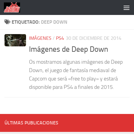
Saltar al contenido
ETIQUETADO:
DEEP DOWN
IMÁGENES
/
PS4
30 DE DICIEMBRE DE 2014
Imágenes de Deep Down
Os mostramos algunas imágenes de Deep
Down, el juego de fantasía mediaval de
Capcom que será «free to play» y estará
disponible para PS4 a finales de 2015.
ÚLTIMAS PUBLICACIONES