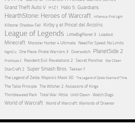
Grand Theft Auto V
Halo 5: Guardians
H1Z1
HearthStone: Heroes of Warcraft
InFamous: First Light
Kirby y el Pincel del Arcoíris
Killzone: Shadow Fall
League of Legends
LittleBigPlanet 3
Loadout
Minecraft
Monster Hunter 4 Ultimate
Need for Speed: No Limits
PlanetSide 2
One Piece: Pirate Warriors 3
Overwatch
NightCry
Resident Evil: Revelations 2
Secret Ponchos
Prototype 2
Star Citizen
Super Smash Bros
StarCraft 2
Tekken 7
The Legend of Zelda: Majora's Mask 3D
The Legend of Zelda: Ocarina of Time
The Talos Principle
The Witcher 2: Assassins of Kings
Thimbleweed Park
Total War: Attila
Until Dawn
Watch Dogs
World of Warcraft
World of Warcraft: Warlords of Draenor