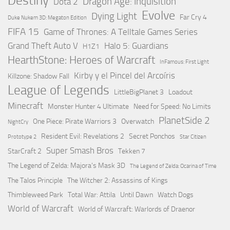
Destiny
Dragon Age: Inquisition
Dota 2
Evolve
Dying Light
Far Cry 4
Duke Nukem 3D: Megaton Edition
FIFA 15
Game of Thrones: A Telltale Games Series
Grand Theft Auto V
Halo 5: Guardians
H1Z1
HearthStone: Heroes of Warcraft
InFamous: First Light
Kirby y el Pincel del Arcoíris
Killzone: Shadow Fall
League of Legends
LittleBigPlanet 3
Loadout
Minecraft
Monster Hunter 4 Ultimate
Need for Speed: No Limits
PlanetSide 2
One Piece: Pirate Warriors 3
Overwatch
NightCry
Resident Evil: Revelations 2
Secret Ponchos
Prototype 2
Star Citizen
Super Smash Bros
StarCraft 2
Tekken 7
The Legend of Zelda: Majora's Mask 3D
The Legend of Zelda: Ocarina of Time
The Talos Principle
The Witcher 2: Assassins of Kings
Thimbleweed Park
Total War: Attila
Until Dawn
Watch Dogs
World of Warcraft
World of Warcraft: Warlords of Draenor