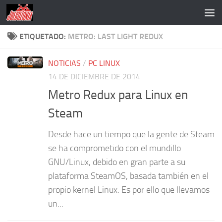
Saltar al contenido
ETIQUETADO:
METRO: LAST LIGHT REDUX
NOTICIAS
/
PC LINUX
14 DE DICIEMBRE DE 2014
Metro Redux para Linux en
Steam
Desde hace un tiempo que la gente de Steam
se ha comprometido con el mundillo
GNU/Linux, debido en gran parte a su
plataforma SteamOS, basada también en el
propio kernel Linux. Es por ello que llevamos
un...