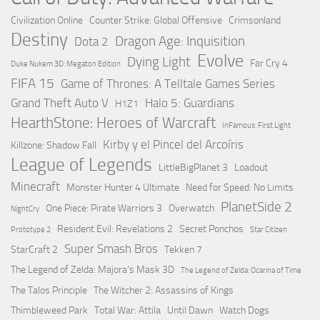
Civilization Online
Counter Strike: Global Offensive
Crimsonland
Destiny
Dragon Age: Inquisition
Dota 2
Evolve
Dying Light
Far Cry 4
Duke Nukem 3D: Megaton Edition
FIFA 15
Game of Thrones: A Telltale Games Series
Grand Theft Auto V
Halo 5: Guardians
H1Z1
HearthStone: Heroes of Warcraft
InFamous: First Light
Kirby y el Pincel del Arcoíris
Killzone: Shadow Fall
League of Legends
LittleBigPlanet 3
Loadout
Minecraft
Monster Hunter 4 Ultimate
Need for Speed: No Limits
PlanetSide 2
One Piece: Pirate Warriors 3
Overwatch
NightCry
Resident Evil: Revelations 2
Secret Ponchos
Prototype 2
Star Citizen
Super Smash Bros
StarCraft 2
Tekken 7
The Legend of Zelda: Majora's Mask 3D
The Legend of Zelda: Ocarina of Time
The Talos Principle
The Witcher 2: Assassins of Kings
Thimbleweed Park
Total War: Attila
Until Dawn
Watch Dogs