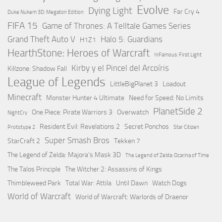
Evolve
Dying Light
Far Cry 4
Duke Nukem 3D: Megaton Edition
FIFA 15
Game of Thrones: A Telltale Games Series
Grand Theft Auto V
Halo 5: Guardians
H1Z1
HearthStone: Heroes of Warcraft
InFamous: First Light
Kirby y el Pincel del Arcoíris
Killzone: Shadow Fall
League of Legends
LittleBigPlanet 3
Loadout
Minecraft
Monster Hunter 4 Ultimate
Need for Speed: No Limits
PlanetSide 2
One Piece: Pirate Warriors 3
Overwatch
NightCry
Resident Evil: Revelations 2
Secret Ponchos
Prototype 2
Star Citizen
Super Smash Bros
StarCraft 2
Tekken 7
The Legend of Zelda: Majora's Mask 3D
The Legend of Zelda: Ocarina of Time
The Talos Principle
The Witcher 2: Assassins of Kings
Thimbleweed Park
Total War: Attila
Until Dawn
Watch Dogs
World of Warcraft
World of Warcraft: Warlords of Draenor