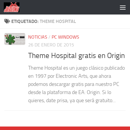
Saltar al contenido
ETIQUETADO:
THEME HOSPITAL
NOTICIAS
/
PC WINDOWS
26 DE ENERO DE 2015
Theme Hospital gratis en Origin
Theme Hospital es un juego clásico publicado
en 1997 por Electronic Arts, que ahora
podemos descargar gratis para nuestro PC
desde la plataforma de EA: Origin. Si lo
quieres, date prisa, ya que será gratuito...