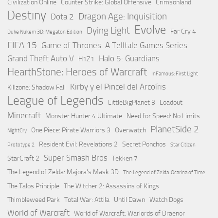
Civilization Online
Counter Strike: Global Offensive
Crimsonland
Destiny
Dragon Age: Inquisition
Dota 2
Evolve
Dying Light
Far Cry 4
Duke Nukem 3D: Megaton Edition
FIFA 15
Game of Thrones: A Telltale Games Series
Grand Theft Auto V
Halo 5: Guardians
H1Z1
HearthStone: Heroes of Warcraft
InFamous: First Light
Kirby y el Pincel del Arcoíris
Killzone: Shadow Fall
League of Legends
LittleBigPlanet 3
Loadout
Minecraft
Monster Hunter 4 Ultimate
Need for Speed: No Limits
PlanetSide 2
One Piece: Pirate Warriors 3
Overwatch
NightCry
Resident Evil: Revelations 2
Secret Ponchos
Prototype 2
Star Citizen
Super Smash Bros
StarCraft 2
Tekken 7
The Legend of Zelda: Majora's Mask 3D
The Legend of Zelda: Ocarina of Time
The Talos Principle
The Witcher 2: Assassins of Kings
Thimbleweed Park
Total War: Attila
Until Dawn
Watch Dogs
World of Warcraft
World of Warcraft: Warlords of Draenor