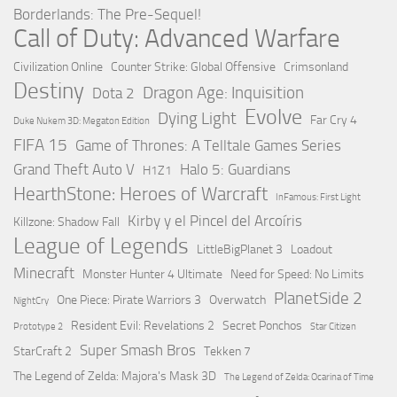
Borderlands: The Pre-Sequel!
Call of Duty: Advanced Warfare
Civilization Online
Counter Strike: Global Offensive
Crimsonland
Destiny
Dragon Age: Inquisition
Dota 2
Evolve
Dying Light
Far Cry 4
Duke Nukem 3D: Megaton Edition
FIFA 15
Game of Thrones: A Telltale Games Series
Grand Theft Auto V
Halo 5: Guardians
H1Z1
HearthStone: Heroes of Warcraft
InFamous: First Light
Kirby y el Pincel del Arcoíris
Killzone: Shadow Fall
League of Legends
LittleBigPlanet 3
Loadout
Minecraft
Monster Hunter 4 Ultimate
Need for Speed: No Limits
PlanetSide 2
One Piece: Pirate Warriors 3
Overwatch
NightCry
Resident Evil: Revelations 2
Secret Ponchos
Prototype 2
Star Citizen
Super Smash Bros
StarCraft 2
Tekken 7
The Legend of Zelda: Majora's Mask 3D
The Legend of Zelda: Ocarina of Time