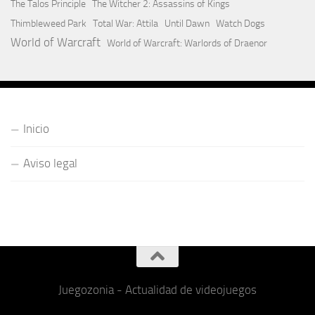
The Talos Principle
The Witcher 2: Assassins of Kings
Thimbleweed Park
Total War: Attila
Until Dawn
Watch Dogs
World of Warcraft
World of Warcraft: Warlords of Draenor
Inicio
Aviso legal
Juegozonia - Actualidad de videojuegos