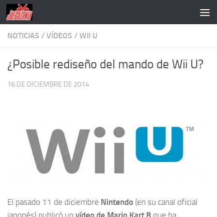
Saltar al contenido
NOTICIAS
/
VÍDEOS
/
WII U
¿Posible rediseño del mando de Wii U?
16 DE DICIEMBRE DE 2014
El pasado 11 de diciembre
Nintendo
(en su canal oficial
japonés) publicó un
vídeo de Mario Kart 8
que ha