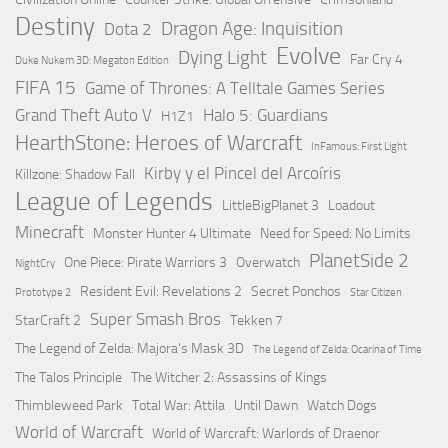
Destiny
Dragon Age: Inquisition
Dota 2
Evolve
Dying Light
Far Cry 4
Duke Nukem 3D: Megaton Edition
FIFA 15
Game of Thrones: A Telltale Games Series
Grand Theft Auto V
Halo 5: Guardians
H1Z1
HearthStone: Heroes of Warcraft
InFamous: First Light
Kirby y el Pincel del Arcoíris
Killzone: Shadow Fall
League of Legends
LittleBigPlanet 3
Loadout
Minecraft
Monster Hunter 4 Ultimate
Need for Speed: No Limits
PlanetSide 2
One Piece: Pirate Warriors 3
Overwatch
NightCry
Resident Evil: Revelations 2
Secret Ponchos
Prototype 2
Star Citizen
Super Smash Bros
StarCraft 2
Tekken 7
The Legend of Zelda: Majora's Mask 3D
The Legend of Zelda: Ocarina of Time
The Talos Principle
The Witcher 2: Assassins of Kings
Thimbleweed Park
Total War: Attila
Until Dawn
Watch Dogs
World of Warcraft
World of Warcraft: Warlords of Draenor