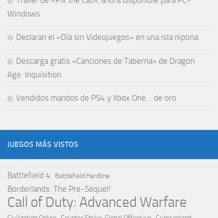
Tráiler de «Pix the Cat», ahora disponible para PC-
Windows
Declaran el «Día sin Videojuegos» en una isla nipona
Descarga gratis «Canciones de Taberna» de Dragon
Age: Inquisition
Vendidos mandos de PS4 y Xbox One… de oro
JUEGOS MÁS VISTOS
Battlefield 4
Battlefield Hardline
Borderlands: The Pre-Sequel!
Call of Duty: Advanced Warfare
Civilization Online
Counter Strike: Global Offensive
Crimsonland