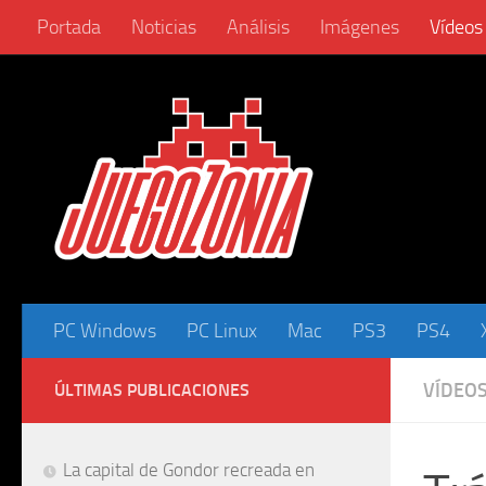
Portada
Noticias
Análisis
Imágenes
Vídeos
Saltar al contenido
PC Windows
PC Linux
Mac
PS3
PS4
VÍDEO
ÚLTIMAS PUBLICACIONES
La capital de Gondor recreada en