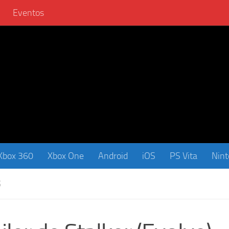
Eventos
Xbox 360
Xbox One
Android
iOS
PS Vita
Nin
S