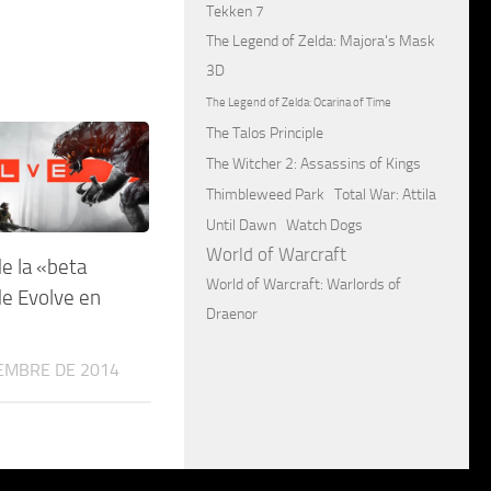
Tekken 7
The Legend of Zelda: Majora's Mask
3D
The Legend of Zelda: Ocarina of Time
The Talos Principle
The Witcher 2: Assassins of Kings
Thimbleweed Park
Total War: Attila
Until Dawn
Watch Dogs
World of Warcraft
de la «beta
World of Warcraft: Warlords of
de Evolve en
Draenor
IEMBRE DE 2014