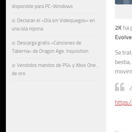
disponible para PC-Windows
Declaran el «Día sin Videojuegos» en
2K
ha p
una isla nipona
Evolve
Descarga gratis «Canciones de
Taberna» de Dragon Age: Inquisition
Se tra
bestia
Vendidos mandos de PS4 y Xbox One…
movimi
de oro
https