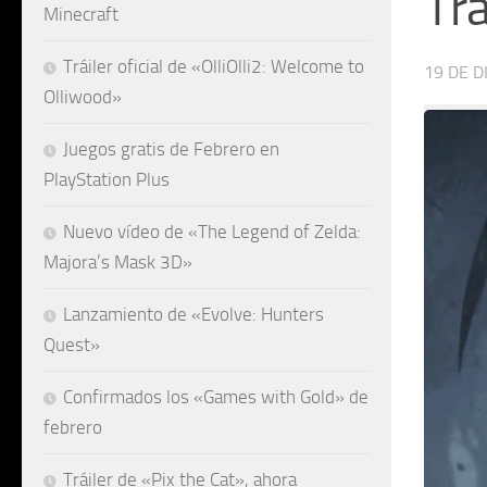
Trá
Minecraft
Tráiler oficial de «OlliOlli2: Welcome to
19 DE D
Olliwood»
Juegos gratis de Febrero en
PlayStation Plus
Nuevo vídeo de «The Legend of Zelda:
Majora’s Mask 3D»
Lanzamiento de «Evolve: Hunters
Quest»
Confirmados los «Games with Gold» de
febrero
Tráiler de «Pix the Cat», ahora