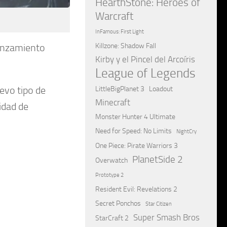
HearthStone: Heroes of
Warcraft
InFamous: First Light
lanzamiento
Killzone: Shadow Fall
Kirby y el Pincel del Arcoíris
League of Legends
evo tipo de
LittleBigPlanet 3
Loadout
Minecraft
cidad de
Monster Hunter 4 Ultimate
Need for Speed: No Limits
NightCry
One Piece: Pirate Warriors 3
PlanetSide 2
Overwatch
Prototype 2
Resident Evil: Revelations 2
Secret Ponchos
Star Citizen
Super Smash Bros
StarCraft 2