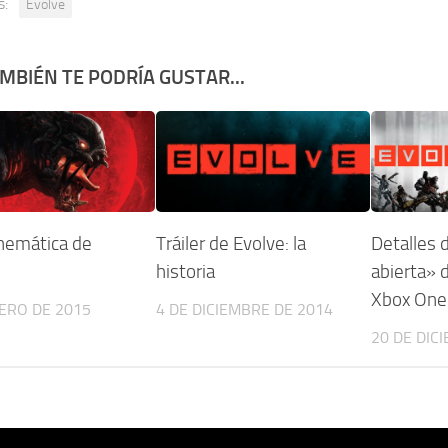
s:
Evolve
MBIÉN TE PODRÍA GUSTAR...
inemática de
Tráiler de Evolve: la
Detalles 
historia
abierta» 
Xbox One
ERO DE 2015
4 DE DICIEMBRE DE 2014
20 DE DIC