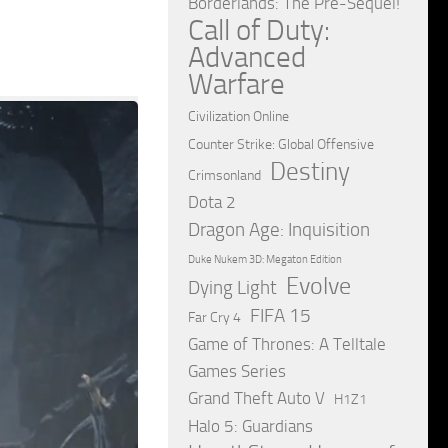
Borderlands: The Pre-Sequel!
Call of Duty:
Advanced
Warfare
Civilization Online
Counter Strike: Global Offensive
Destiny
Crimsonland
Dota 2
Dragon Age: Inquisition
Duke Nukem 3D: Megaton Edition
Evolve
Dying Light
FIFA 15
Far Cry 4
Game of Thrones: A Telltale
Games Series
Grand Theft Auto V
H1Z1
Halo 5: Guardians