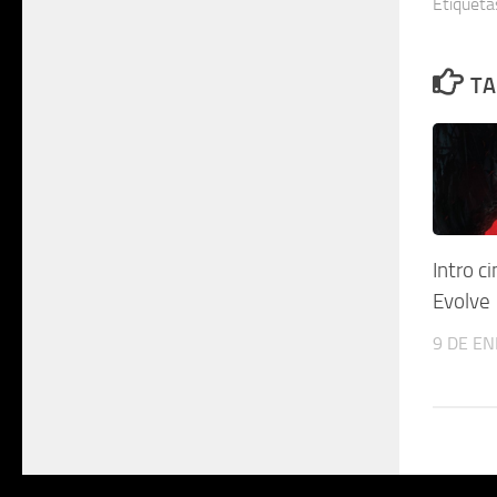
Etiqueta
TA
Intro c
Evolve
9 DE EN