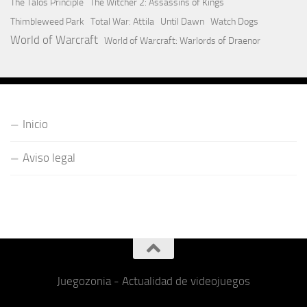
The Talos Principle
The Witcher 2: Assassins of Kings
Thimbleweed Park
Total War: Attila
Until Dawn
Watch Dogs
World of Warcraft
World of Warcraft: Warlords of Draenor
Inicio
Aviso legal
Juegozonia - Actualidad de videojuegos