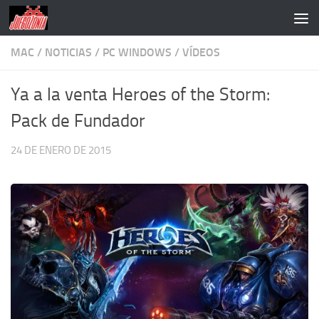
Saltar al contenido
MAC
/
NOTICIAS
/
PC WINDOWS
/
VÍDEOS
Ya a la venta Heroes of the Storm:
Pack de Fundador
24 DE ENERO DE 2015