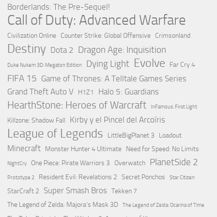
Borderlands: The Pre-Sequel!
Call of Duty: Advanced Warfare
Civilization Online
Counter Strike: Global Offensive
Crimsonland
Destiny
Dragon Age: Inquisition
Dota 2
Evolve
Dying Light
Far Cry 4
Duke Nukem 3D: Megaton Edition
FIFA 15
Game of Thrones: A Telltale Games Series
Grand Theft Auto V
Halo 5: Guardians
H1Z1
HearthStone: Heroes of Warcraft
InFamous: First Light
Kirby y el Pincel del Arcoíris
Killzone: Shadow Fall
League of Legends
LittleBigPlanet 3
Loadout
Minecraft
Monster Hunter 4 Ultimate
Need for Speed: No Limits
PlanetSide 2
One Piece: Pirate Warriors 3
Overwatch
NightCry
Resident Evil: Revelations 2
Secret Ponchos
Prototype 2
Star Citizen
Super Smash Bros
StarCraft 2
Tekken 7
The Legend of Zelda: Majora's Mask 3D
The Legend of Zelda: Ocarina of Time