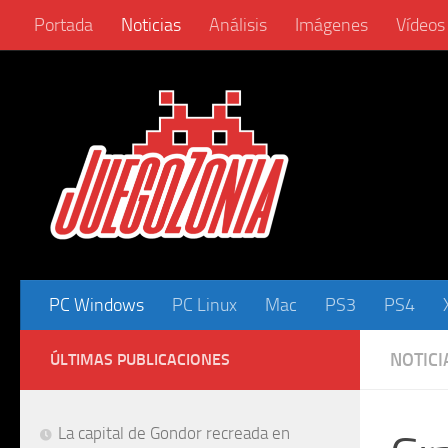
Portada
Noticias
Análisis
Imágenes
Vídeos
Saltar al contenido
PC Windows
PC Linux
Mac
PS3
PS4
NOTICI
ÚLTIMAS PUBLICACIONES
La capital de Gondor recreada en