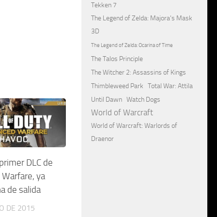
Tekken 7
The Legend of Zelda: Majora's Mask
3D
The Legend of Zelda: Ocarina of Time
The Talos Principle
The Witcher 2: Assassins of Kings
Thimbleweed Park
Total War: Attila
Until Dawn
Watch Dogs
World of Warcraft
World of Warcraft: Warlords of
Draenor
 primer DLC de
Warfare, ya
a de salida
O DE 2015