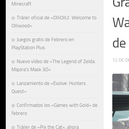
Gra
Minecraft
War
Tráiler oficial de «OlliOlli2: Welcome to
Olliwood»
de
Juegos gratis de Febrero en
PlayStation Plus
12 DE D
Nuevo vídeo de «The Legend of Zelda:
Majora’s Mask 3D»
Lanzamiento de «Evolve: Hunters
Quest»
Confirmados los «Games with Gold» de
febrero
Tráiler de «Pix the Cat», ahora