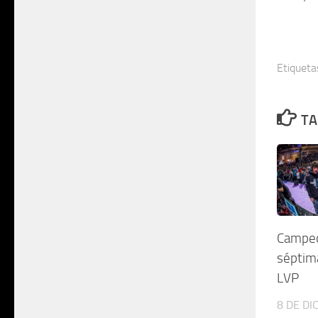
Etiqueta
TA
Campeo
séptima
LVP
8 DE DI