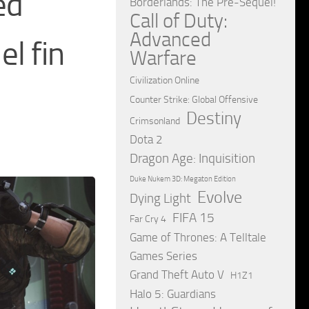
ed
Borderlands: The Pre-Sequel!
Call of Duty:
Advanced
l fin
Warfare
Civilization Online
Counter Strike: Global Offensive
Destiny
Crimsonland
Dota 2
Dragon Age: Inquisition
Duke Nukem 3D: Megaton Edition
Evolve
Dying Light
FIFA 15
Far Cry 4
Game of Thrones: A Telltale
Games Series
Grand Theft Auto V
H1Z1
Halo 5: Guardians