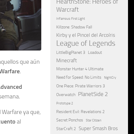
HearthStone: Heroes of
Warcraft
InFamous: First Light
Killzone: Shadow Fall
Kirby y el Pincel del Arcoíris
League of Legends
LittleBigPlanet 3
Loadout
Minecraft
aquellos que aún
Monster Hunter 4 Ultimate
 Warfare
.
Need for Speed: No Limits
NightCry
 Advanced
One Piece: Pirate Warriors 3
PlanetSide 2
Overwatch
e semana.
Prototype 2
 Warfare ya que,
Resident Evil: Revelations 2
Secret Ponchos
cuento
al
Star Citizen
Super Smash Bros
StarCraft 2