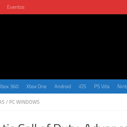
Eventos
Xbox 360
Xbox One
Android
iOS
PS Vita
Nin
AS
/
PC WINDOWS