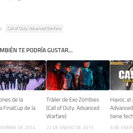
s:
Call of Duty: Advanced Warfare
MBIÉN TE PODRÍA GUSTAR...
nes de la
Tráiler de Exo Zombies
Havoc, el
 FinalCup de la
(Call of Duty: Advanced
Advanced 
Warfare)
tiene fech
CIEMBRE DE 2014
22 DE ENERO DE 2015
6 DE ENER