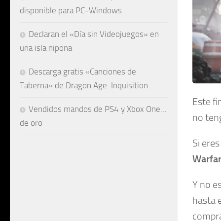
disponible para PC-Windows
Declaran el «Día sin Videojuegos» en
una isla nipona
Descarga gratis «Canciones de
Taberna» de Dragon Age: Inquisition
Este f
Vendidos mandos de PS4 y Xbox One…
no ten
de oro
Si ere
Warfar
Y no e
hasta 
compra